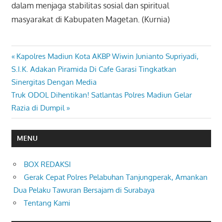
dalam menjaga stabilitas sosial dan spiritual
masyarakat di Kabupaten Magetan. (Kurnia)
Previous
Kapolres Madiun Kota AKBP Wiwin Junianto Supriyadi,
Navigasi
Post:
S.I.K. Adakan Piramida Di Cafe Garasi Tingkatkan
pos
Sinergitas Dengan Media
Next
Truk ODOL Dihentikan! Satlantas Polres Madiun Gelar
Post:
Razia di Dumpil
MENU
BOX REDAKSI
Gerak Cepat Polres Pelabuhan Tanjungperak, Amankan
Dua Pelaku Tawuran Bersajam di Surabaya
Tentang Kami