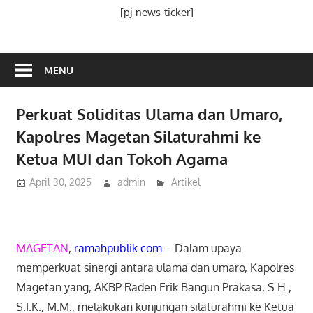
Media
[pj-news-ticker]
Ramah
Publik
MENU
Perkuat Soliditas Ulama dan Umaro,
Kapolres Magetan Silaturahmi ke
Ketua MUI dan Tokoh Agama
April 30, 2025
admin
Artikel
MAGETAN
,
ramahpublik.com
– Dalam upaya
memperkuat sinergi antara ulama dan umaro, Kapolres
Magetan yang, AKBP Raden Erik Bangun Prakasa, S.H.,
S.I.K., M.M., melakukan kunjungan silaturahmi ke Ketua