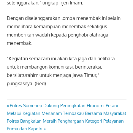
selenggarakan,” ungkap Irjen Imam.
Dengan diselenggarakan lomba menembak ini selain
memelihara kemampuan menembak sekaligus
memberikan wadah kepada penghobi olahraga
menembak.
“Kegiatan semacam ini akan kita jaga dan pelihara
untuk membangun komunikasi, berinteraksi,
bersilaturahim untuk menjaga Jawa Timur,”
pungkasnya. (Red)
Previous
Polres Sumenep Dukung Peningkatan Ekonomi Petani
Navigasi
Post:
Melalui Kegiatan Menanam Tembakau Bersama Masyarakat
pos
Next
Polres Bangkalan Meraih Penghargaan Kategori Pelayanan
Post:
Prima dari Kapolri