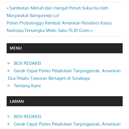
Previous
Sambutan Meriah dan Hangat Penuh Sukacita oleh
Navigasi
Post:
Masyarakat Bangunrejo Lor
pos
Next
Polres Probolinggo Kembali Amankan Residivis Kasus
Post:
Narkoba,Tersangka Miliki Sabu 15,01 Gram
MENU
BOX REDAKSI
Gerak Cepat Polres Pelabuhan Tanjungperak, Amankan
Dua Pelaku Tawuran Bersajam di Surabaya
Tentang Kami
LAMAN
BOX REDAKSI
Gerak Cepat Polres Pelabuhan Tanjungperak, Amankan