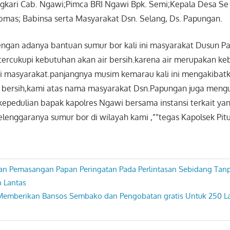
gkari Cab. Ngawi;Pimca BRI Ngawi Bpk. Semi;Kepala Desa Se
bmas; Babinsa serta Masyarakat Dsn. Selang, Ds. Papungan.
ngan adanya bantuan sumur bor kali ini masyarakat Dusun P
tercukupi kebutuhan akan air bersih.karena air merupakan k
i masyarakat.panjangnya musim kemarau kali ini mengakibat
ir bersih,kami atas nama masyarakat Dsn.Papungan juga men
kepedulian bapak kapolres Ngawi bersama instansi terkait yan
enggaranya sumur bor di wilayah kami ,””tegas Kapolsek Pitu
an Pemasangan Papan Peringatan Pada Perlintasan Sebidang Tanp
n Lantas
emberikan Bansos Sembako dan Pengobatan gratis Untuk 250 L