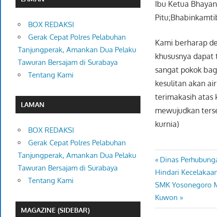
Ibu Ketua Bhayan
Pitu;Bhabinkamti
BOX REDAKSI
Gerak Cepat Polres Pelabuhan
Kami berharap de
Tanjungperak, Amankan Dua Pelaku
khususnya dapat 
Tawuran Bersajam di Surabaya
sangat pokok bag
Tentang Kami
kesulitan akan a
terimakasih atas 
LAMAN
mewujudkan tersel
kurnia)
BOX REDAKSI
Gerak Cepat Polres Pelabuhan
Tanjungperak, Amankan Dua Pelaku
Previous
Dinas Perhubung
Navigasi
Tawuran Bersajam di Surabaya
Post:
Hindari Kecelakaa
pos
Tentang Kami
Next
SMK Yosonegoro M
Post:
Kuwon
MAGAZINE (SIDEBAR)