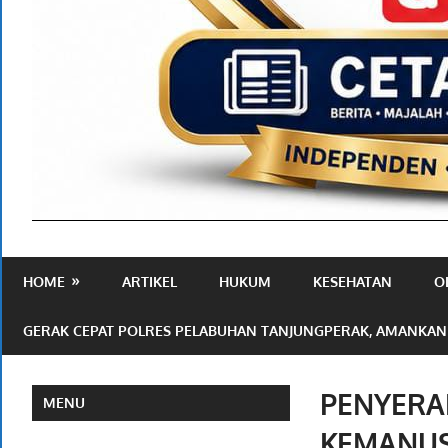
Media
Ramah
HOME
ARTIKEL
HUKUM
KESEHATAN
O
Publik
GERAK CEPAT POLRES PELABUHAN TANJUNGPERAK, AMANKAN
PENYERA
MENU
KEMANUS