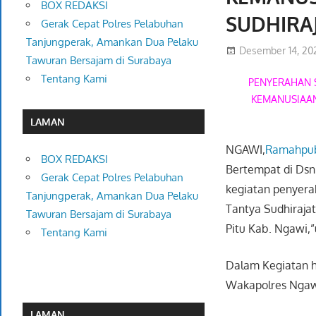
BOX REDAKSI
SUDHIRA
Gerak Cepat Polres Pelabuhan
Tanjungperak, Amankan Dua Pelaku
Desember 14, 20
Tawuran Bersajam di Surabaya
Tentang Kami
PENYERAHAN 
KEMANUSIAAN
LAMAN
NGAWI,
Ramahpub
BOX REDAKSI
Bertempat di Dsn.
Gerak Cepat Polres Pelabuhan
kegiatan penyera
Tanjungperak, Amankan Dua Pelaku
Tantya Sudhiraja
Tawuran Bersajam di Surabaya
Pitu Kab. Ngawi,”
Tentang Kami
Dalam Kegiatan h
Wakapolres Ngawi 
LAMAN