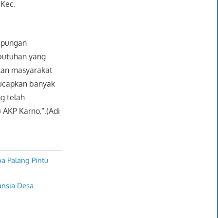
 Kec.
apungan
ebutuhan yang
kan masyarakat
gucapkan banyak
g telah
 AKP Karno,”.(Adi
a Palang Pintu
ansia Desa