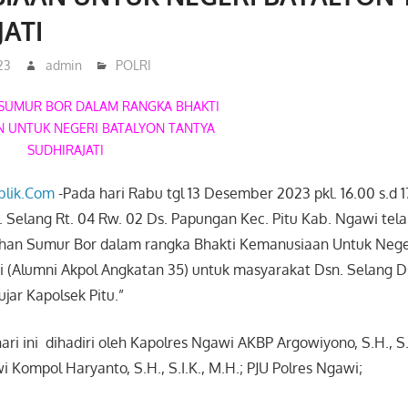
JATI
23
admin
POLRI
SUMUR BOR DALAM RANGKA BHAKTI
 UNTUK NEGERI BATALYON TANTYA
SUDHIRAJATI
lik.Com
-Pada hari Rabu tgl 13 Desember 2023 pkl. 16.00 s.d 
 Selang Rt. 04 Rw. 02 Ds. Papungan Kec. Pitu Kab. Ngawi tel
han Sumur Bor dalam rangka Bhakti Kemanusiaan Untuk Nege
ti (Alumni Akpol Angkatan 35) untuk masyarakat Dsn. Selang D
ujar Kapolsek Pitu.”
ari ini
dihadiri oleh Kapolres Ngawi AKBP Argowiyono, S.H., S.I
Kompol Haryanto, S.H., S.I.K., M.H.; PJU Polres Ngawi;