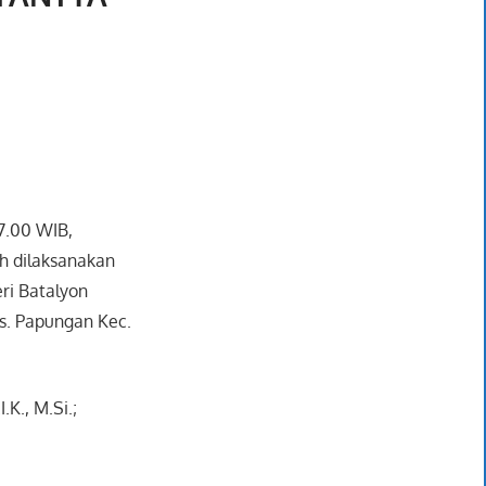
17.00 WIB,
ah dilaksanakan
ri Batalyon
s. Papungan Kec.
.K., M.Si.;