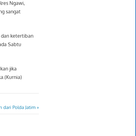
lres Ngawi,
ng sangat
 dan ketertiban
pada Sabtu
an jika
a.(Kurnia)
 dari Polda Jatim