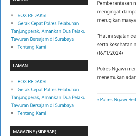
Pemberantasan n
mengingat dampak
BOX REDAKSI
merugikan masya
Gerak Cepat Polres Pelabuhan
Tanjungperak, Amankan Dua Pelaku
“Hal ini sejalan
Tawuran Bersajam di Surabaya
serta kesehatan m
Tentang Kami
(16/11/2024)
LAMAN
Polres Ngawi men
menemukan adany
BOX REDAKSI
Gerak Cepat Polres Pelabuhan
Tanjungperak, Amankan Dua Pelaku
Previous
Polres Ngawi Be
Navigasi
Tawuran Bersajam di Surabaya
Post:
pos
Tentang Kami
MAGAZINE (SIDEBAR)