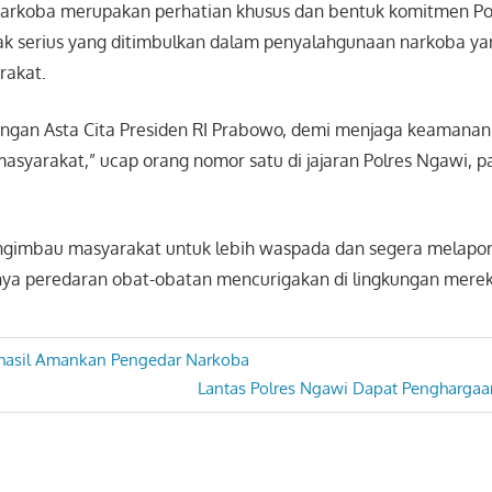
arkoba merupakan perhatian khusus dan bentuk komitmen Po
 serius yang ditimbulkan dalam penyalahgunaan narkoba ya
rakat.
 dengan Asta Cita Presiden RI Prabowo, demi menjaga keamanan
asyarakat,” ucap orang nomor satu di jajaran Polres Ngawi, 
gimbau masyarakat untuk lebih waspada dan segera melapork
a peredaran obat-obatan mencurigakan di lingkungan merek
rhasil Amankan Pengedar Narkoba
Next
Lantas Polres Ngawi Dapat Penghargaan
Post: