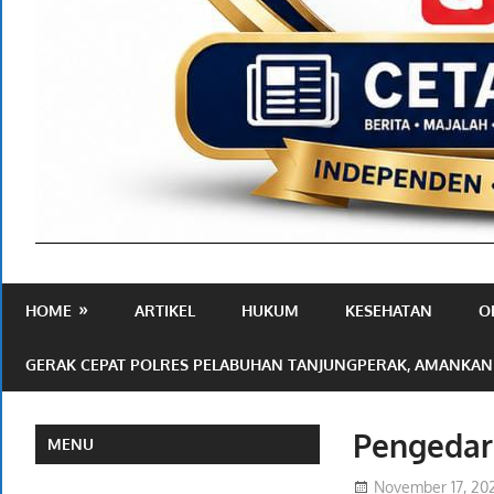
Media
Ramah
HOME
ARTIKEL
HUKUM
KESEHATAN
O
Publik
GERAK CEPAT POLRES PELABUHAN TANJUNGPERAK, AMANKAN
Pengedar
MENU
November 17, 20