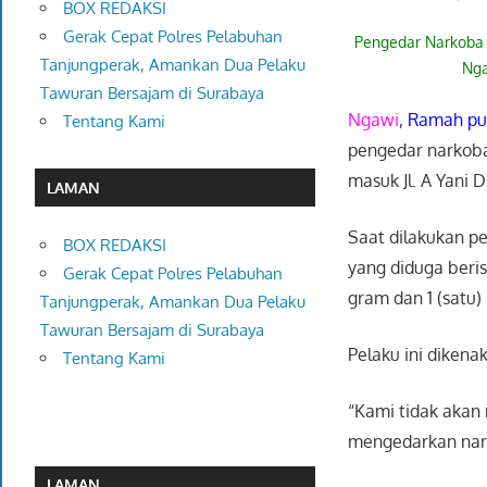
BOX REDAKSI
Gerak Cepat Polres Pelabuhan
Pengedar Narkoba
Tanjungperak, Amankan Dua Pelaku
Ng
Tawuran Bersajam di Surabaya
Ngawi
,
Ramah pu
Tentang Kami
pengedar narkoba
masuk Jl. A Yani 
LAMAN
Saat dilakukan p
BOX REDAKSI
yang diduga beris
Gerak Cepat Polres Pelabuhan
gram dan 1 (satu
Tanjungperak, Amankan Dua Pelaku
Tawuran Bersajam di Surabaya
Pelaku ini dikena
Tentang Kami
“Kami tidak akan
mengedarkan nark
LAMAN