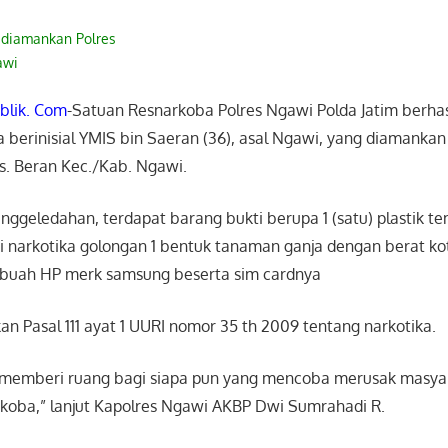
 diamankan Polres
awi
blik. Com
-Satuan Resnarkoba Polres Ngawi Polda Jatim berh
 berinisial YMIS bin Saeran (36), asal Ngawi, yang diamanka
Ds. Beran Kec./Kab. Ngawi.
enggeledahan, terdapat barang bukti berupa 1 (satu) plastik 
i narkotika golongan 1 bentuk tanaman ganja dengan berat kot
) buah HP merk samsung beserta sim cardnya
kan Pasal 111 ayat 1 UURI nomor 35 th 2009 tentang narkotika.
 memberi ruang bagi siapa pun yang mencoba merusak masya
oba,” lanjut Kapolres Ngawi AKBP Dwi Sumrahadi R.