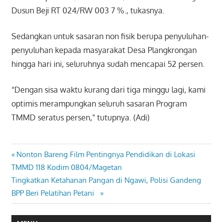
Dusun Beji RT 024/RW 003 7 %., tukasnya.
Sedangkan untuk sasaran non fisik berupa penyuluhan-
penyuluhan kepada masyarakat Desa Plangkrongan
hingga hari ini, seluruhnya sudah mencapai 52 persen.
“Dengan sisa waktu kurang dari tiga minggu lagi, kami
optimis merampungkan seluruh sasaran Program
TMMD seratus persen,” tutupnya. (Adi)
Previous
Nonton Bareng Film Pentingnya Pendidikan di Lokasi
Navigasi
Post:
TMMD 118 Kodim 0804/Magetan
pos
Next
Tingkatkan Ketahanan Pangan di Ngawi, Polisi Gandeng
Post:
BPP Beri Pelatihan Petani