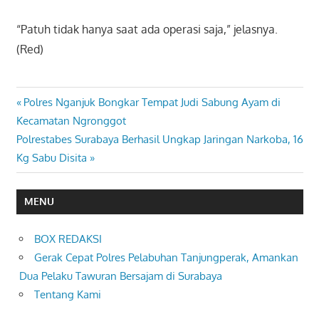
“Patuh tidak hanya saat ada operasi saja,” jelasnya.
(Red)
Previous
Polres Nganjuk Bongkar Tempat Judi Sabung Ayam di
Navigasi
Post:
Kecamatan Ngronggot
pos
Next
Polrestabes Surabaya Berhasil Ungkap Jaringan Narkoba, 16
Post:
Kg Sabu Disita
MENU
BOX REDAKSI
Gerak Cepat Polres Pelabuhan Tanjungperak, Amankan
Dua Pelaku Tawuran Bersajam di Surabaya
Tentang Kami