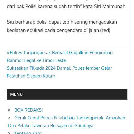
dari pak Polisi karena sudah tertib” kata Siti Maimunah
Siti berharap polisi dapat lebih sering mengadakan
kegiatan edukasi pada pengendara di jalan.(red)
Previous
Polres Tanjungperak Berhasil Gagalkan Pengiriman
Navigasi
Post:
Ranmor Ilegal ke Timor Leste
pos
Next
Sukseskan Pilkada 2024 Damai, Polres Jember Gelar
Post:
Pelatihan Sispam Kota
MENU
BOX REDAKSI
Gerak Cepat Polres Pelabuhan Tanjungperak, Amankan
Dua Pelaku Tawuran Bersajam di Surabaya
Tentang Kami