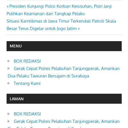
Previous
Presiden Kunjungi Polisi Korban Kerusuhan, Polri Janji
Navigasi
Post:
Pulihkan Keamanan dan Tangkap Pelaku
pos
Next
Situasi Kamtibmas di Jawa Timur Terkendali Patroli Skala
Post:
Besar Terus Digelar untuk Jogo Jatim
MENU
BOX REDAKSI
Gerak Cepat Polres Pelabuhan Tanjungperak, Amankan
Dua Pelaku Tawuran Bersajam di Surabaya
Tentang Kami
LAMAN
BOX REDAKSI
Gerak Cepat Polres Pelabuhan Tanjungperak, Amankan