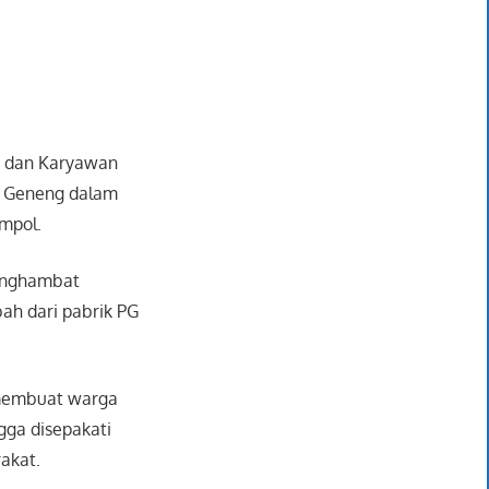
i dan Karyawan
o Geneng dalam
empol.
enghambat
bah dari pabrik PG
 membuat warga
ga disepakati
rakat.