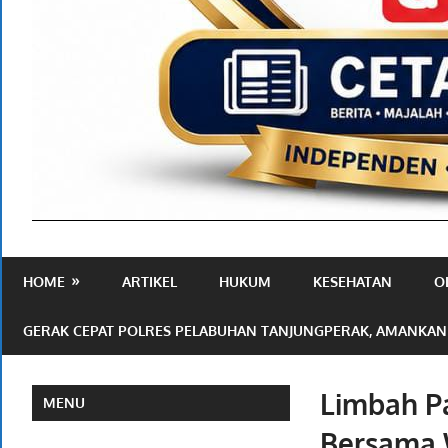
Media
Ramah
HOME
ARTIKEL
HUKUM
KESEHATAN
O
Publik
GERAK CEPAT POLRES PELABUHAN TANJUNGPERAK, AMANKAN
Limbah P
MENU
Bersama 