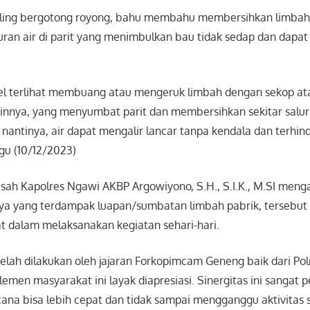
saling bergotong royong, bahu membahu membersihkan limba
uran air di parit yang menimbulkan bau tidak sedap dan dap
l terlihat membuang atau mengeruk limbah dengan sekop at
ainnya, yang menyumbat parit dan membersihkan sekitar salura
antinya, air dapat mengalir lancar tanpa kendala dan terhind
gu (10/12/2023)
isah Kapolres Ngawi AKBP Argowiyono, S.H., S.I.K., M.SI meng
raya yang terdampak luapan/sumbatan limbah pabrik, tersebut
 dalam melaksanakan kegiatan sehari-hari.
elah dilakukan oleh jajaran Forkopimcam Geneng baik dari Polr
men masyarakat ini layak diapresiasi. Sinergitas ini sangat p
na bisa lebih cepat dan tidak sampai mengganggu aktivitas 