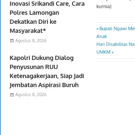
Inovasi Srikandi Care, Cara
kurnia)
Polres Lamongan
Dekatkan Diri ke
Previous
Bupati Ngawi Me
Navigasi
Masyarakat*
Post:
Anak
pos
Agustus 8, 2026
Next
Hari Disabilitas N
Post:
UMKM
Kapolri Dukung Dialog
Penyusunan RUU
Ketenagakerjaan, Siap Jadi
Jembatan Aspirasi Buruh
Agustus 8, 2026