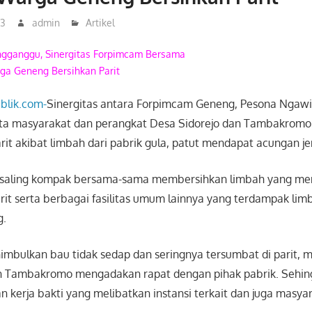
23
admin
Artikel
ngganggu, Sinergitas Forpimcam Bersama
ga Geneng Bersihkan Parit
lik.com-
Sinergitas antara Forpimcam Geneng, Pesona Ngaw
rta masyarakat dan perangkat Desa Sidorejo dan Tambakrom
it akibat limbah dari pabrik gula, patut mendapat acungan j
 saling kompak bersama-sama membersihkan limbah yang m
arit serta berbagai fasilitas umum lainnya yang terdampak lim
g.
mbulkan bau tidak sedap dan seringnya tersumbat di parit,
n Tambakromo mengadakan rapat dengan pihak pabrik. Sehing
n kerja bakti yang melibatkan instansi terkait dan juga masya