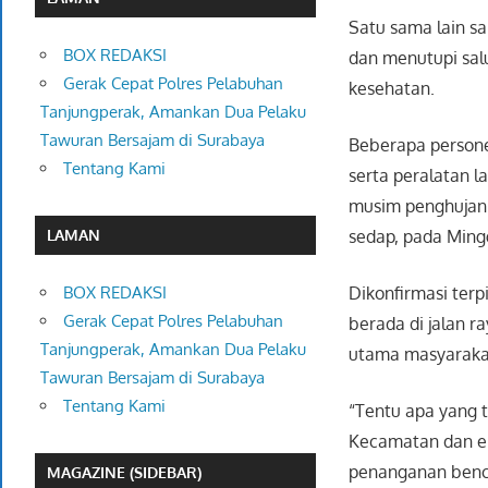
Satu sama lain 
BOX REDAKSI
dan menutupi sal
Gerak Cepat Polres Pelabuhan
kesehatan.
Tanjungperak, Amankan Dua Pelaku
Tawuran Bersajam di Surabaya
Beberapa persone
Tentang Kami
serta peralatan l
musim penghujan n
sedap, pada Ming
LAMAN
Dikonfirmasi terp
BOX REDAKSI
Gerak Cepat Polres Pelabuhan
berada di jalan 
Tanjungperak, Amankan Dua Pelaku
utama masyarakat
Tawuran Bersajam di Surabaya
Tentang Kami
“Tentu apa yang t
Kecamatan dan ele
penanganan benca
MAGAZINE (SIDEBAR)