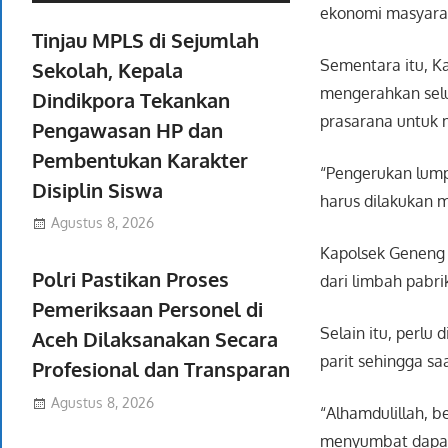
ekonomi masyarak
Tinjau MPLS di Sejumlah
Sementara itu, K
Sekolah, Kepala
mengerahkan selu
Dindikpora Tekankan
prasarana untuk 
Pengawasan HP dan
Pembentukan Karakter
“Pengerukan lump
Disiplin Siswa
harus dilakukan
Agustus 8, 2026
Kapolsek Geneng m
Polri Pastikan Proses
dari limbah pabr
Pemeriksaan Personel di
Selain itu, perl
Aceh Dilaksanakan Secara
parit sehingga saa
Profesional dan Transparan
Agustus 8, 2026
“Alhamdulillah, 
menyumbat dapat 