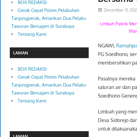
BOX REDAKSI
Desember 11, 20
Gerak Cepat Polres Pelabuhan
Tanjungperak, Amankan Dua Pelaku
Limbah Pabrik Me
Tawuran Bersajam di Surabaya
War
Tentang Kami
NGAWI,
Ramahpub
LAMAN
PG Soedhono, se
membersihkan par
BOX REDAKSI
Gerak Cepat Polres Pelabuhan
Pasalnya mereka
Tanjungperak, Amankan Dua Pelaku
saluran air dan p
Tawuran Bersajam di Surabaya
Soedhono Genen
Tentang Kami
Limbah yang meni
Desa Sidorejo da
untuk dilaksanaka
LAMAN