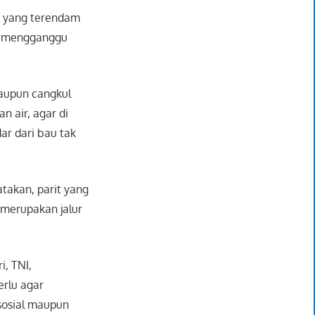
h yang terendam
at mengganggu
aupun cangkul
n air, agar di
ar dari bau tak
atakan, parit yang
 merupakan jalur
i, TNI,
erlu agar
sosial maupun