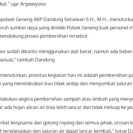
at.” ujar Argowiyono
apolsek Geneng AKP Dandung Setiawan S.H., M.H., menuturka
ruh sumber daya yang dimiliki Polsek Geneng baik personel 
mendukung proses pembersihan tersebut.
ur sudah dibantu menggunakan alat berat, namun ada beber
 manual,” tambah Dandung
enuturkan, prioritas kegiatan hari ini adalah pembersihan par
ik yang menimbulkan bau tidak sedap dan menyumbat saluran 
u dilakukan segera pembersihan sampah atau limbah yang meny
t ada hujan aliran air bisa lebih lancar dan tidak meluap ke jal
berkat kerjasama dan gotong royong dari semua pihak, urusan 
terselesaikan dan saluran air dapat lancar kembali,” tutup D