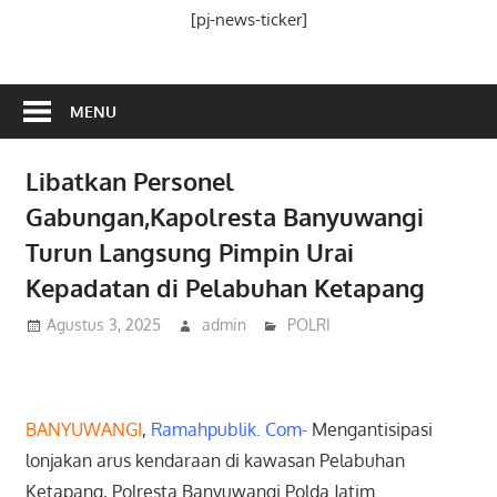
Media
[pj-news-ticker]
Ramah
Publik
MENU
Libatkan Personel
Gabungan,Kapolresta Banyuwangi
Turun Langsung Pimpin Urai
Kepadatan di Pelabuhan Ketapang
Agustus 3, 2025
admin
POLRI
BANYUWANGI
,
Ramahpublik. Com-
Mengantisipasi
lonjakan arus kendaraan di kawasan Pelabuhan
Ketapang, Polresta Banyuwangi Polda Jatim