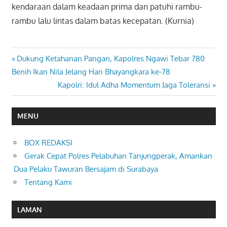
kendaraan dalam keadaan prima dan patuhi rambu-
rambu lalu lintas dalam batas kecepatan. (Kurnia)
Previous
Dukung Ketahanan Pangan, Kapolres Ngawi Tebar 780
Navigasi
Post:
Benih Ikan Nila Jelang Hari Bhayangkara ke-78
pos
Next
Kapolri: Idul Adha Momentum Jaga Toleransi
Post:
MENU
BOX REDAKSI
Gerak Cepat Polres Pelabuhan Tanjungperak, Amankan
Dua Pelaku Tawuran Bersajam di Surabaya
Tentang Kami
LAMAN