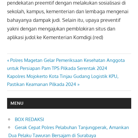
pendekatan preemtif dengan melakukan sosialisasi di
sekolah, kampus, kementerian dan lembaga mengenai
bahayanya dampak judi. Selain itu, upaya preventif
yakni dengan mengajukan pemblokiran situs dan
aplikasi judol ke Kementerian Komdigi.(red)
Previous
Polres Magetan Gelar Pemeriksaan Kesehatan Anggota
Navigasi
Post:
untuk Persiapan Pam TPS Pilkada Serentak 2024
pos
Next
Kapolres Mojokerto Kota Tinjau Gudang Logistik KPU,
Post:
Pastikan Keamanan Pilkada 2024
MENU
BOX REDAKSI
Gerak Cepat Polres Pelabuhan Tanjungperak, Amankan
Dua Pelaku Tawuran Bersajam di Surabaya