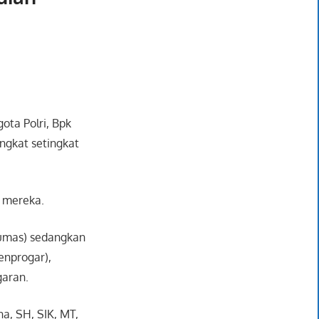
ota Polri, Bpk
ngkat setingkat
s mereka.
Humas) sedangkan
enprogar),
garan.
a, SH, SIK, MT,