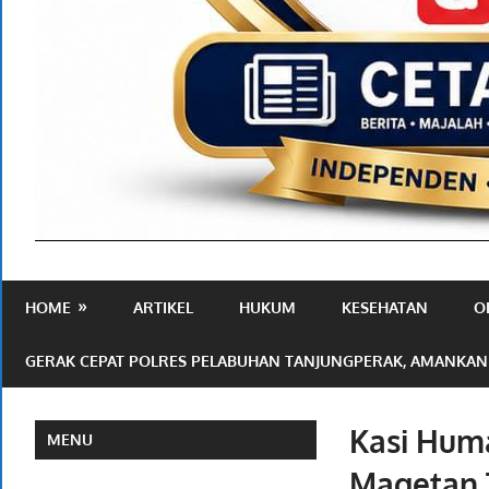
Media
Ramah
HOME
ARTIKEL
HUKUM
KESEHATAN
O
Publik
GERAK CEPAT POLRES PELABUHAN TANJUNGPERAK, AMANKAN
Kasi Hum
MENU
Magetan 