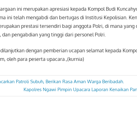
rgaan ini merupakan apresiasi kepada Kompol Budi Kuncahy
 ini telah mengabdi dan bertugas di Institusi Kepolisian. Ke
rupakan prestasi tersendiri bagi anggota Polri, di mana yang d
i, dan pengabdian yang tinggi dari personel Polri.
, dilanjutkan dengan pemberian ucapan selamat kepada Komp
, oleh para peserta upacara.,(kurnia)
carkan Patroli Subuh, Berikan Rasa Aman Warga Beribadah.
Next
Kapolres Ngawi Pimpin Upacara Laporan Kenaikan Pa
Post: