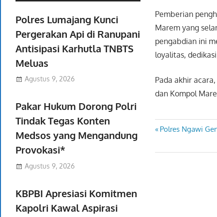
Pemberian pengha
Polres Lumajang Kunci
Marem yang selama
Pergerakan Api di Ranupani
pengabdian ini me
Antisipasi Karhutla TNBTS
loyalitas, dedikas
Meluas
Agustus 9, 2026
Pada akhir acara
dan Kompol Marem
Pakar Hukum Dorong Polri
Tindak Tegas Konten
Previous
Polres Ngawi Gen
Navigasi
Medsos yang Mengandung
Post:
Provokasi*
pos
Agustus 9, 2026
KBPBI Apresiasi Komitmen
Kapolri Kawal Aspirasi