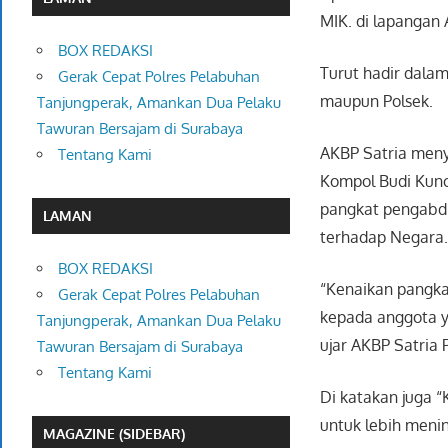
MIK. di lapangan 
BOX REDAKSI
Turut hadir dalam
Gerak Cepat Polres Pelabuhan
maupun Polsek.
Tanjungperak, Amankan Dua Pelaku
Tawuran Bersajam di Surabaya
AKBP Satria meny
Tentang Kami
Kompol Budi Kunc
pangkat pengabdi
LAMAN
terhadap Negara
BOX REDAKSI
“Kenaikan pangkat
Gerak Cepat Polres Pelabuhan
kepada anggota ya
Tanjungperak, Amankan Dua Pelaku
ujar AKBP Satria
Tawuran Bersajam di Surabaya
Tentang Kami
Di katakan juga 
untuk lebih menin
MAGAZINE (SIDEBAR)