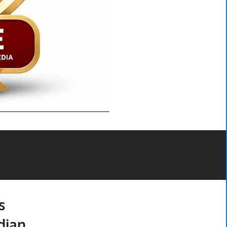
s
dian