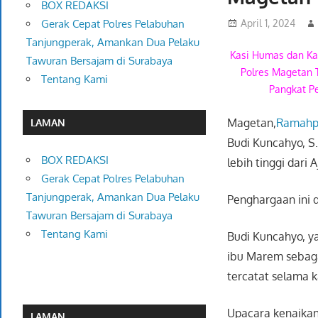
BOX REDAKSI
April 1, 2024
Gerak Cepat Polres Pelabuhan
Tanjungperak, Amankan Dua Pelaku
Kasi Humas dan K
Tawuran Bersajam di Surabaya
Polres Magetan 
Tentang Kami
Pangkat P
Magetan,
Ramahp
LAMAN
Budi Kuncahyo, S
BOX REDAKSI
lebih tinggi dari 
Gerak Cepat Polres Pelabuhan
Tanjungperak, Amankan Dua Pelaku
Penghargaan ini 
Tawuran Bersajam di Surabaya
Tentang Kami
Budi Kuncahyo, y
ibu Marem sebag
tercatat selama k
Upacara kenaikan
LAMAN