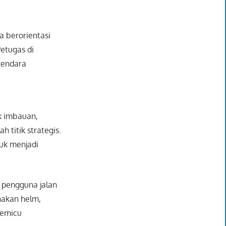
 berorientasi
etugas di
kendara
k imbauan,
 titik strategis.
uk menjadi
 pengguna jalan
nakan helm,
memicu