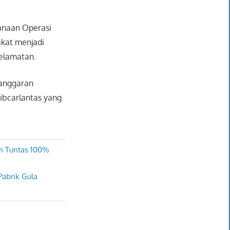
anaan Operasi
kat menjadi
selamatan.
langgaran
tibcarlantas yang
i Tuntas 100%
Pabrik Gula