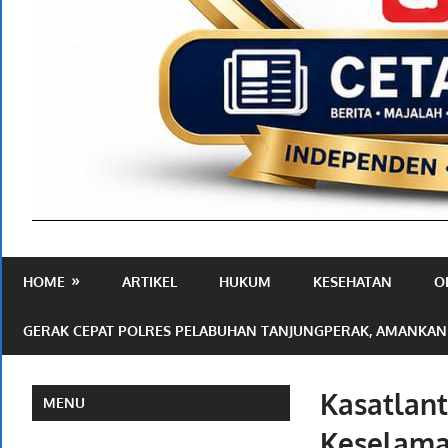
Media
Ramah
HOME
ARTIKEL
HUKUM
KESEHATAN
O
Publik
GERAK CEPAT POLRES PELABUHAN TANJUNGPERAK, AMANKAN
Kasatlant
MENU
Keselama