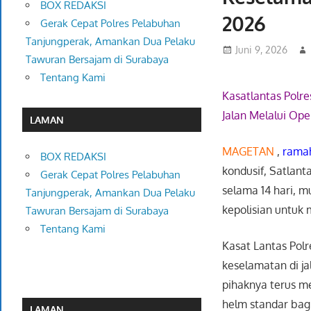
BOX REDAKSI
2026
Gerak Cepat Polres Pelabuhan
Tanjungperak, Amankan Dua Pelaku
Juni 9, 2026
Tawuran Bersajam di Surabaya
Tentang Kami
Kasatlantas Polre
Jalan Melalui Op
LAMAN
MAGETAN
,
rama
BOX REDAKSI
kondusif, Satlan
Gerak Cepat Polres Pelabuhan
selama 14 hari, mu
Tanjungperak, Amankan Dua Pelaku
kepolisian untuk 
Tawuran Bersajam di Surabaya
Tentang Kami
Kasat Lantas Polr
keselamatan di ja
pihaknya terus m
helm standar bag
LAMAN