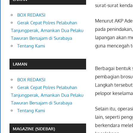
surat-surat kenda
BOX REDAKSI
Menurut AKP Ade 
Gerak Cepat Polres Pelabuhan
pada penindakan,
Tanjungperak, Amankan Dua Pelaku
lapangan akan m
Tawuran Bersajam di Surabaya
guna mencegah ter
Tentang Kami
LAMAN
Berbagai bentuk 
pembagian brosur 
BOX REDAKSI
Langkah tersebu
Gerak Cepat Polres Pelabuhan
pelopor keselamat
Tanjungperak, Amankan Dua Pelaku
Tawuran Bersajam di Surabaya
Selain itu, oper
Tentang Kami
lain, seperti pe
berkendara meleb
MAGAZINE (SIDEBAR)