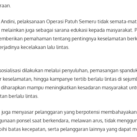
raan.
Andini, pelaksanaan Operasi Patuh Semeru tidak semata-mata
 melainkan juga sebagai sarana edukasi kepada masyarakat. P
emberikan pemahaman tentang pentingnya keselamatan ber
jadinya kecelakaan lalu lintas.
sosialisasi dilakukan melalui penyuluhan, pemasangan spandu
keselamatan, hingga kampanye tertib berlalu lintas di sejumlah
t diharapkan mampu meningkatkan kesadaran masyarakat unt
an berlalu lintas.
asi juga menyasar pelanggaran yang berpotensi membahayakan
nggunaan ponsel saat berkendara, melawan arus, tidak menggu
ihi batas kecepatan, serta pelanggaran lainnya yang dapat 