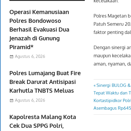
kecelakaan.
Operasi Kemanusiaan
Polres Magetan b
Polres Bondowoso
Patuh Semeru 20
Berhasil Evakuasi Dua
faktor penting da
Jenazah di Gunung
Piramid*
Dengan sinergi a
maupun kecelakaan
Agustus 6, 2026
aman, nyaman, da
Polres Lumajang Buat Fire
Break Darurat Antisipasi
Previous
Sinergi BULOG &
Navigasi
Karhutla TNBTS Meluas
Post:
Tepat Waktu dan T
pos
Next
Agustus 6, 2026
Kortastipidkor Pol
Post:
Asembagus Rp645 
Kapolresta Malang Kota
Cek Dua SPPG Polri,