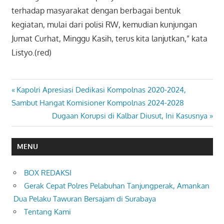
terhadap masyarakat dengan berbagai bentuk
kegiatan, mulai dari polisi RW, kemudian kunjungan
Jumat Curhat, Minggu Kasih, terus kita lanjutkan,” kata
Listyo.(red)
Previous
Kapolri Apresiasi Dedikasi Kompolnas 2020-2024,
Navigasi
Post:
Sambut Hangat Komisioner Kompolnas 2024-2028
pos
Next
Dugaan Korupsi di Kalbar Diusut, Ini Kasusnya
Post:
MENU
BOX REDAKSI
Gerak Cepat Polres Pelabuhan Tanjungperak, Amankan
Dua Pelaku Tawuran Bersajam di Surabaya
Tentang Kami