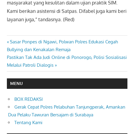
masyarakat yang kesulitan dalam ujian praktik SIM.
Kami berikan asistensi di Satpas. Difabel juga kami beri
layanan juga,” tandasnya. (Red)
Previous
Sasar Ponpes di Ngawi, Polwan Polres Edukasi Cegah
Navigasi
Post:
Bullying dan Kenakalan Remaja
pos
Next
Pastikan Tak Ada Judi Online di Ponorogo, Polisi Sosialisasi
Post:
Melalui Patroli Dialogis
MENU
BOX REDAKSI
Gerak Cepat Polres Pelabuhan Tanjungperak, Amankan
Dua Pelaku Tawuran Bersajam di Surabaya
Tentang Kami