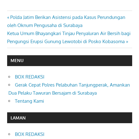
Previous
Polda Jatim Berikan Asistensi pada Kasus Perundungan
Navigasi
Post:
oleh Oknum Pengusaha di Surabaya
pos
Next
Ketua Umum Bhayangkari Tinjau Penyaluran Air Bersih bagi
Post:
Pengungsi Erupsi Gunung Lewotobi di Posko Kobasoma
MENU
BOX REDAKSI
Gerak Cepat Polres Pelabuhan Tanjungperak, Amankan
Dua Pelaku Tawuran Bersajam di Surabaya
Tentang Kami
LAMAN
BOX REDAKSI