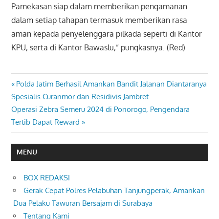
Pamekasan siap dalam memberikan pengamanan
dalam setiap tahapan termasuk memberikan rasa
aman kepada penyelenggara pilkada seperti di Kantor
KPU, serta di Kantor Bawaslu,” pungkasnya. (Red)
Previous
Polda Jatim Berhasil Amankan Bandit Jalanan Diantaranya
Navigasi
Post:
Spesialis Curanmor dan Residivis Jambret
pos
Next
Operasi Zebra Semeru 2024 di Ponorogo, Pengendara
Post:
Tertib Dapat Reward
MENU
BOX REDAKSI
Gerak Cepat Polres Pelabuhan Tanjungperak, Amankan
Dua Pelaku Tawuran Bersajam di Surabaya
Tentang Kami