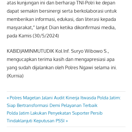
atas kunjungan ini dan berharap TNI-Polri ke depan
dapat semakin bersinergi serta berkolaborasi untuk
memberikan informasi, edukasi, dan literasi kepada
masyarakat,” lanjut Dian ketika dikonfirmasi media,
pada Kamis (30/5/2024)
KABIDJAMINMUTUDIK Kol Inf. Suryo Wibowo S.,
mengucapkan terima kasih dan mengapresiasi apa
yang sudah dijalankan oleh Polres Ngawi selama ini.
(Kurnia)
Previous
Polres Magetan Jalani Audit Kinerja Itwasda Polda Jatim:
Navigasi
Post:
Siap Bertransformasi Demi Pelayanan Terbaik
pos
Next
Polda Jatim Lakukan Penyekatan Suporter Persib
Post:
Tindaklanjuti Keputusan PSSI