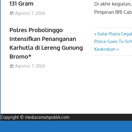
131 Gram
Di akhir kegiata
Pimpinan BRI Cab
Agustus 7, 2026
Polres Probolinggo
Previous
Gelar Razia Cega
Navigasi
Intensifkan Penanganan
Next
Post:
Police Goes To Sch
pos
Karhutla di Lereng Gunung
Post:
Keakraban
Bromo*
Agustus 7, 2026
Copyright © mediaramahpublik.com