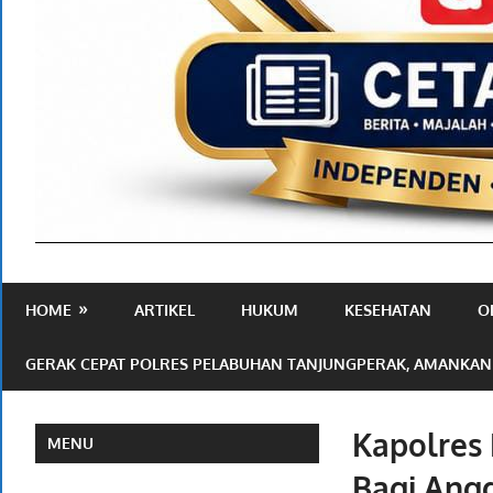
Media
Ramah
HOME
ARTIKEL
HUKUM
KESEHATAN
O
Publik
GERAK CEPAT POLRES PELABUHAN TANJUNGPERAK, AMANKAN
Kapolres
MENU
Bagi Ang