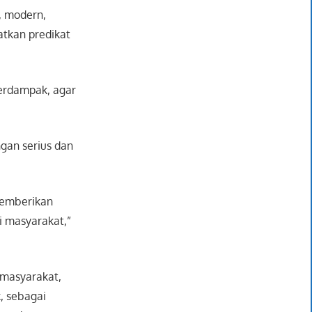
, modern,
atkan predikat
berdampak, agar
gan serius dan
memberikan
i masyarakat,”
 masyarakat,
, sebagai