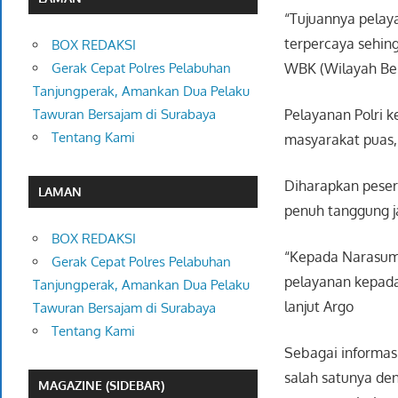
“Tujuannya pelay
terpercaya sehin
BOX REDAKSI
WBK (Wilayah Beb
Gerak Cepat Polres Pelabuhan
Tanjungperak, Amankan Dua Pelaku
Pelayanan Polri k
Tawuran Bersajam di Surabaya
Tentang Kami
masyarakat puas,
Diharapkan peser
LAMAN
penuh tanggung j
BOX REDAKSI
“Kepada Narasumb
Gerak Cepat Polres Pelabuhan
pelayanan kepada
Tanjungperak, Amankan Dua Pelaku
lanjut Argo
Tawuran Bersajam di Surabaya
Tentang Kami
Sebagai informas
salah satunya de
MAGAZINE (SIDEBAR)