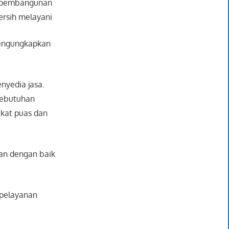
an pembangunan
bersih melayani
 mengungkapkan
nyedia jasa.
kebutuhan
akat puas dan
kan dengan baik
 pelayanan