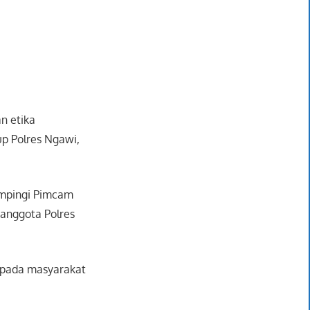
n etika
up Polres Ngawi,
dampingi Pimcam
 anggota Polres
kepada masyarakat