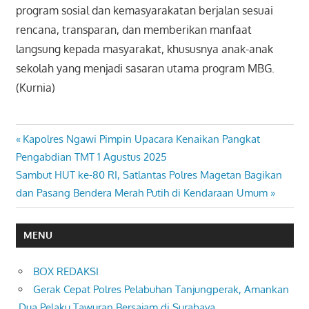
program sosial dan kemasyarakatan berjalan sesuai
rencana, transparan, dan memberikan manfaat
langsung kepada masyarakat, khususnya anak-anak
sekolah yang menjadi sasaran utama program MBG.
(Kurnia)
Previous
Kapolres Ngawi Pimpin Upacara Kenaikan Pangkat
Navigasi
Post:
Pengabdian TMT 1 Agustus 2025
pos
Next
Sambut HUT ke-80 RI, Satlantas Polres Magetan Bagikan
Post:
dan Pasang Bendera Merah Putih di Kendaraan Umum
MENU
BOX REDAKSI
Gerak Cepat Polres Pelabuhan Tanjungperak, Amankan
Dua Pelaku Tawuran Bersajam di Surabaya