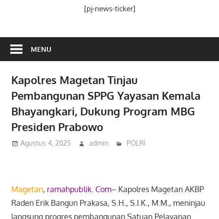
Media
[pj-news-ticker]
Ramah
Publik
MENU
Kapolres Magetan Tinjau
Pembangunan SPPG Yayasan Kemala
Bhayangkari, Dukung Program MBG
Presiden Prabowo
Agustus 4, 2025
admin
POLRI
Magetan
,
ramahpublik. Com
– Kapolres Magetan AKBP
Raden Erik Bangun Prakasa, S.H., S.I.K., M.M., meninjau
langsung progres pembangunan Satuan Pelayanan