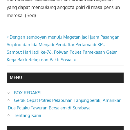
yang dapat mendukung anggota polri di masa pensiun
mereka. (Red)
Previous
Dengan semboyan menuju Magetan jadi juara Pasangan
Navigasi
Post:
Sujatno dan Ida Menjadi Pendaftar Pertama di KPU
pos
Next
Sambut Hari Jadi ke-76, Polwan Polres Pamekasan Gelar
Post:
Kerja Bakti Religi dan Bakti Sosial
MENU
BOX REDAKSI
Gerak Cepat Polres Pelabuhan Tanjungperak, Amankan
Dua Pelaku Tawuran Bersajam di Surabaya
Tentang Kami