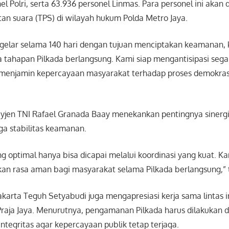
el Polri, serta 63.936 personel Linmas. Para personel ini akan 
n suara (TPS) di wilayah hukum Polda Metro Jaya.
i gelar selama 140 hari dengan tujuan menciptakan keamanan, 
 tahapan Pilkada berlangsung. Kami siap mengantisipasi sega
enjamin kepercayaan masyarakat terhadap proses demokrasi in
jen TNI Rafael Granada Baay menekankan pentingnya sinergi
ga stabilitas keamanan.
 optimal hanya bisa dicapai melalui koordinasi yang kuat. 
an rasa aman bagi masyarakat selama Pilkada berlangsung,” 
akarta Teguh Setyabudi juga mengapresiasi kerja sama lintas i
raja Jaya. Menurutnya, pengamanan Pilkada harus dilakukan 
integritas agar kepercayaan publik tetap terjaga.