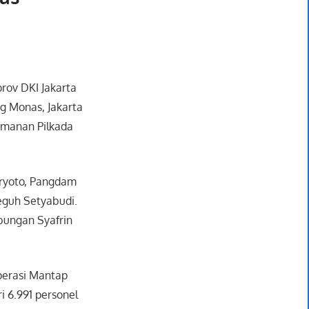
rov DKI Jakarta
g Monas, Jakarta
gamanan Pilkada
aryoto, Pangdam
Teguh Setyabudi.
bungan Syafrin
perasi Mantap
i 6.991 personel