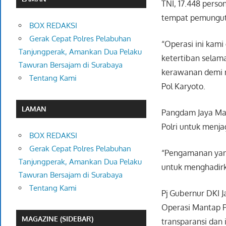
TNI, 17.448 person
tempat pemunguta
BOX REDAKSI
Gerak Cepat Polres Pelabuhan
“Operasi ini kam
Tanjungperak, Amankan Dua Pelaku
ketertiban selama
Tawuran Bersajam di Surabaya
kerawanan demi m
Tentang Kami
Pol Karyoto.
LAMAN
Pangdam Jaya May
Polri untuk menja
BOX REDAKSI
Gerak Cepat Polres Pelabuhan
“Pengamanan yang
Tanjungperak, Amankan Dua Pelaku
untuk menghadirk
Tawuran Bersajam di Surabaya
Tentang Kami
Pj Gubernur DKI J
Operasi Mantap P
MAGAZINE (SIDEBAR)
transparansi dan 