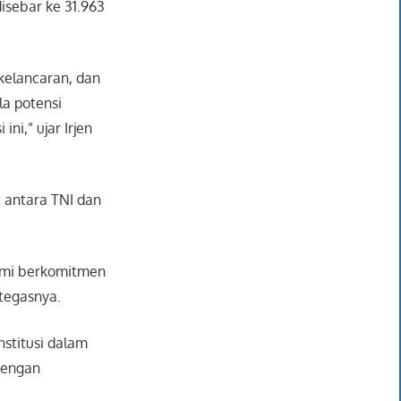
disebar ke 31.963
kelancaran, dan
la potensi
i,” ujar Irjen
 antara TNI dan
Kami berkomitmen
tegasnya.
nstitusi dalam
dengan