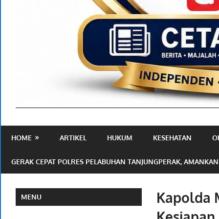
Media
Ramah
HOME
ARTIKEL
HUKUM
KESEHATAN
O
Publik
GERAK CEPAT POLRES PELABUHAN TANJUNGPERAK, AMANKAN
Kapolda 
MENU
Kesiapan