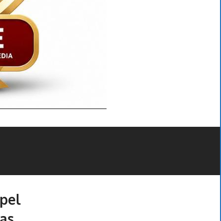
pel
as