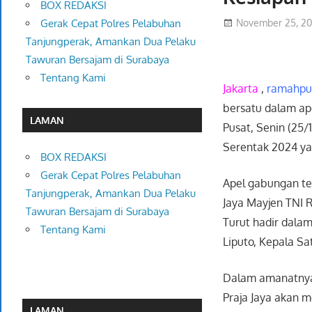
BOX REDAKSI
November 25, 2
Gerak Cepat Polres Pelabuhan
Tanjungperak, Amankan Dua Pelaku
Tawuran Bersajam di Surabaya
Tentang Kami
Jakarta
,
ramahpub
bersatu dalam ap
LAMAN
Pusat, Senin (25
Serentak 2024 y
BOX REDAKSI
Gerak Cepat Polres Pelabuhan
Apel gabungan te
Tanjungperak, Amankan Dua Pelaku
Jaya Mayjen TNI R
Tawuran Bersajam di Surabaya
Turut hadir dala
Tentang Kami
Liputo, Kepala Sat
Dalam amanatnya,
Praja Jaya akan m
LAMAN