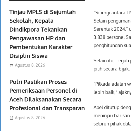
Tinjau MPLS di Sejumlah
“Sinergi antara T
Sekolah, Kepala
Selain pengamanan
Dindikpora Tekankan
Serentak 2024,” 
Pengawasan HP dan
3.838 personel Sa
penghitungan sua
Pembentukan Karakter
Disiplin Siswa
Selain itu, Tegu
Agustus 8, 2026
pilih secara bijak.
Polri Pastikan Proses
“Pilkada adalah 
Pemeriksaan Personel di
lebih baik,” ajakn
Aceh Dilaksanakan Secara
Profesional dan Transparan
Apel ditutup den
meninjau barisan
Agustus 8, 2026
seluruh pihak dal