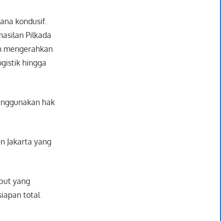
ana kondusif.
hasilan Pilkada
ah mengerahkan
gistik hingga
menggunakan hak
n Jakarta yang
but yang
iapan total