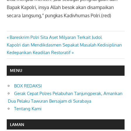
Bapak Kapolri, insya Allah besok akan disampaikan
secara langsung,” pungkas Kadivhumas Polri.(red)
Previous
Bareskrim Polri Sita Aset Milyaran Terkait Judol
Navigasi
Next
Post:
Kapolri dan Mendikdasmen Sepakat Masalah Kedisiplinan
pos
Post:
Kedepankan Keadilan Restoratif
MENU
BOX REDAKSI
Gerak Cepat Polres Pelabuhan Tanjungperak, Amankan
Dua Pelaku Tawuran Bersajam di Surabaya
Tentang Kami
LAMAN