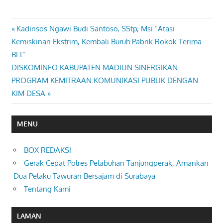
Previous
Kadinsos Ngawi Budi Santoso, SStp, Msi “Atasi
Navigasi
Post:
Kemiskinan Ekstrim, Kembali Buruh Pabrik Rokok Terima
pos
BLT”
Next
DISKOMINFO KABUPATEN MADIUN SINERGIKAN
Post:
PROGRAM KEMITRAAN KOMUNIKASI PUBLIK DENGAN
KIM DESA
MENU
BOX REDAKSI
Gerak Cepat Polres Pelabuhan Tanjungperak, Amankan
Dua Pelaku Tawuran Bersajam di Surabaya
Tentang Kami
LAMAN