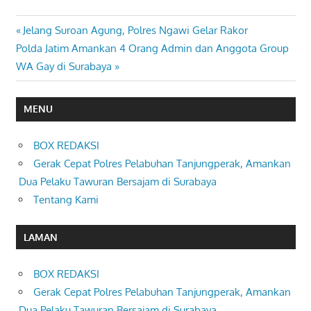
Previous
Jelang Suroan Agung, Polres Ngawi Gelar Rakor
Navigasi
Next
Post:
Polda Jatim Amankan 4 Orang Admin dan Anggota Group
pos
Post:
WA Gay di Surabaya
MENU
BOX REDAKSI
Gerak Cepat Polres Pelabuhan Tanjungperak, Amankan
Dua Pelaku Tawuran Bersajam di Surabaya
Tentang Kami
LAMAN
BOX REDAKSI
Gerak Cepat Polres Pelabuhan Tanjungperak, Amankan
Dua Pelaku Tawuran Bersajam di Surabaya