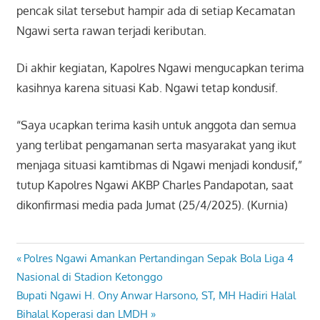
pencak silat tersebut hampir ada di setiap Kecamatan
Ngawi serta rawan terjadi keributan.
Di akhir kegiatan, Kapolres Ngawi mengucapkan terima
kasihnya karena situasi Kab. Ngawi tetap kondusif.
“Saya ucapkan terima kasih untuk anggota dan semua
yang terlibat pengamanan serta masyarakat yang ikut
menjaga situasi kamtibmas di Ngawi menjadi kondusif,”
tutup Kapolres Ngawi AKBP Charles Pandapotan, saat
dikonfirmasi media pada Jumat (25/4/2025). (Kurnia)
Previous
Polres Ngawi Amankan Pertandingan Sepak Bola Liga 4
Navigasi
Post:
Nasional di Stadion Ketonggo
pos
Next
Bupati Ngawi H. Ony Anwar Harsono, ST, MH Hadiri Halal
Post:
Bihalal Koperasi dan LMDH