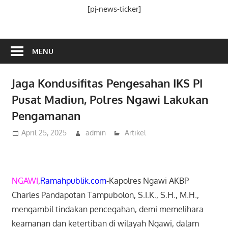
Media
[pj-news-ticker]
Ramah
Publik
MENU
Jaga Kondusifitas Pengesahan IKS PI
Pusat Madiun, Polres Ngawi Lakukan
Pengamanan
April 25, 2025
admin
Artikel
NGAWI
,
Ramahpublik.com
-Kapolres Ngawi AKBP
Charles Pandapotan Tampubolon, S.I.K., S.H., M.H.,
mengambil tindakan pencegahan, demi memelihara
keamanan dan ketertiban di wilayah Ngawi, dalam