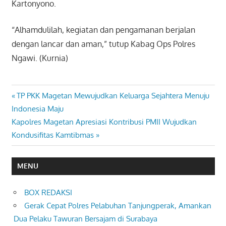
Kartonyono.
“Alhamdulilah, kegiatan dan pengamanan berjalan
dengan lancar dan aman,” tutup Kabag Ops Polres
Ngawi. (Kurnia)
Previous
TP PKK Magetan Mewujudkan Keluarga Sejahtera Menuju
Navigasi
Post:
Indonesia Maju
pos
Next
Kapolres Magetan Apresiasi Kontribusi PMII Wujudkan
Post:
Kondusifitas Kamtibmas
MENU
BOX REDAKSI
Gerak Cepat Polres Pelabuhan Tanjungperak, Amankan
Dua Pelaku Tawuran Bersajam di Surabaya