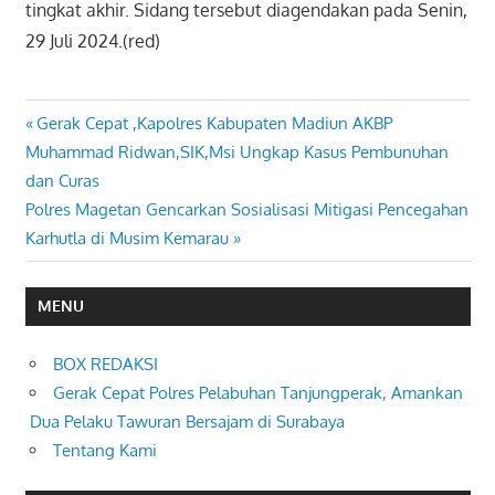
tingkat akhir. Sidang tersebut diagendakan pada Senin,
29 Juli 2024.(red)
Previous
Gerak Cepat ,Kapolres Kabupaten Madiun AKBP
Navigasi
Post:
Muhammad Ridwan,SIK,Msi Ungkap Kasus Pembunuhan
pos
dan Curas
Next
Polres Magetan Gencarkan Sosialisasi Mitigasi Pencegahan
Post:
Karhutla di Musim Kemarau
MENU
BOX REDAKSI
Gerak Cepat Polres Pelabuhan Tanjungperak, Amankan
Dua Pelaku Tawuran Bersajam di Surabaya
Tentang Kami