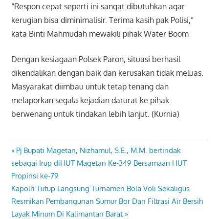
“Respon cepat seperti ini sangat dibutuhkan agar
kerugian bisa diminimalisir. Terima kasih pak Polisi,”
kata Binti Mahmudah mewakili pihak Water Boom
Dengan kesiagaan Polsek Paron, situasi berhasil
dikendalikan dengan baik dan kerusakan tidak meluas.
Masyarakat diimbau untuk tetap tenang dan
melaporkan segala kejadian darurat ke pihak
berwenang untuk tindakan lebih lanjut. (Kurnia)
Previous
Pj Bupati Magetan, Nizhamul, S.E., M.M. bertindak
Navigasi
Post:
sebagai Irup diHUT Magetan Ke-349 Bersamaan HUT
pos
Propinsi ke-79
Next
Kapolri Tutup Langsung Turnamen Bola Voli Sekaligus
Post:
Resmikan Pembangunan Sumur Bor Dan Filtrasi Air Bersih
Layak Minum Di Kalimantan Barat