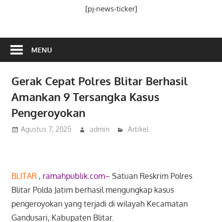
Media
[pj-news-ticker]
Ramah
Publik
MENU
Gerak Cepat Polres Blitar Berhasil
Amankan 9 Tersangka Kasus
Pengeroyokan
Agustus 7, 2025
admin
Artikel
BLITAR
,
ramahpublik.com–
Satuan Reskrim Polres
Blitar Polda Jatim berhasil mengungkap kasus
pengeroyokan yang terjadi di wilayah Kecamatan
Gandusari, Kabupaten Blitar.