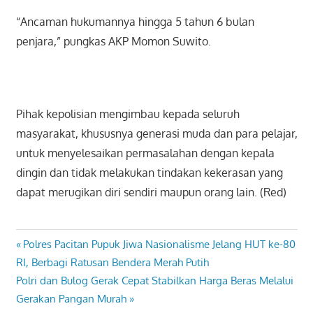
“Ancaman hukumannya hingga 5 tahun 6 bulan
penjara,” pungkas AKP Momon Suwito.
Pihak kepolisian mengimbau kepada seluruh
masyarakat, khususnya generasi muda dan para pelajar,
untuk menyelesaikan permasalahan dengan kepala
dingin dan tidak melakukan tindakan kekerasan yang
dapat merugikan diri sendiri maupun orang lain. (Red)
Previous
Polres Pacitan Pupuk Jiwa Nasionalisme Jelang HUT ke-80
Navigasi
Post:
RI, Berbagi Ratusan Bendera Merah Putih
pos
Next
Polri dan Bulog Gerak Cepat Stabilkan Harga Beras Melalui
Post:
Gerakan Pangan Murah