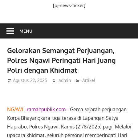
Media
[pj-news-ticker]
Ramah
Publik
MENU
Gelorakan Semangat Perjuangan,
Polres Ngawi Peringati Hari Juang
Polri dengan Khidmat
Agustus 22, 2025
admin
Artikel
NGAWI
,
ramahpublik.com–
Gema sejarah perjuangan
Korps Bhayangkara juga terasa di Lapangan Satya
Haprabu, Polres Ngawi, Kamis (21/8/2025) pagi. Melalui
upacara khidmat, seluruh personel memperingati Hari