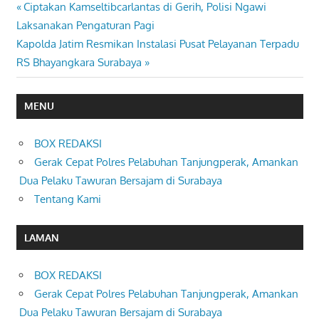
Previous
Ciptakan Kamseltibcarlantas di Gerih, Polisi Ngawi
Navigasi
Post:
Laksanakan Pengaturan Pagi
pos
Next
Kapolda Jatim Resmikan Instalasi Pusat Pelayanan Terpadu
Post:
RS Bhayangkara Surabaya
MENU
BOX REDAKSI
Gerak Cepat Polres Pelabuhan Tanjungperak, Amankan
Dua Pelaku Tawuran Bersajam di Surabaya
Tentang Kami
LAMAN
BOX REDAKSI
Gerak Cepat Polres Pelabuhan Tanjungperak, Amankan
Dua Pelaku Tawuran Bersajam di Surabaya