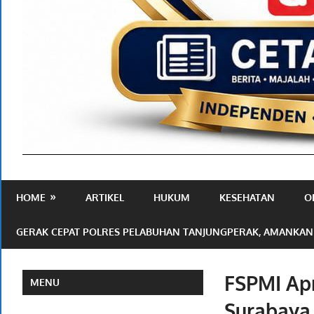
Media
Ramah
HOME
ARTIKEL
HUKUM
KESEHATAN
O
Publik
GERAK CEPAT POLRES PELABUHAN TANJUNGPERAK, AMANKAN
FSPMI Ap
MENU
Surabaya