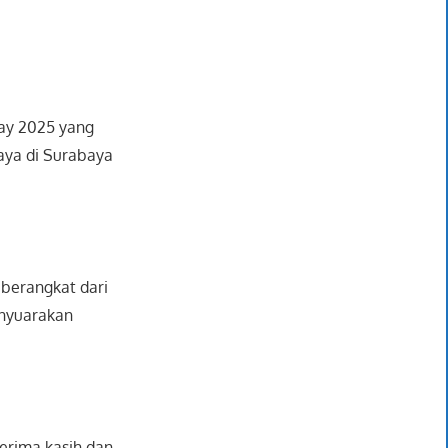
Day 2025 yang
Raya di Surabaya
berangkat dari
enyuarakan
erima kasih dan