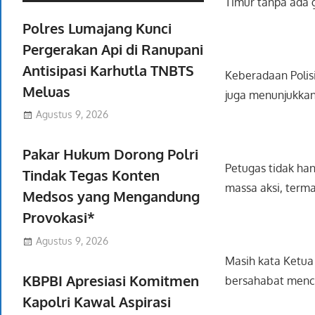
Timur tanpa ada 
Polres Lumajang Kunci
Pergerakan Api di Ranupani
Antisipasi Karhutla TNBTS
Keberadaan Polisi
Meluas
juga menunjukkan
Agustus 9, 2026
Pakar Hukum Dorong Polri
Petugas tidak ha
Tindak Tegas Konten
massa aksi, term
Medsos yang Mengandung
Provokasi*
Agustus 9, 2026
Masih kata Ketua
KBPBI Apresiasi Komitmen
bersahabat menci
Kapolri Kawal Aspirasi