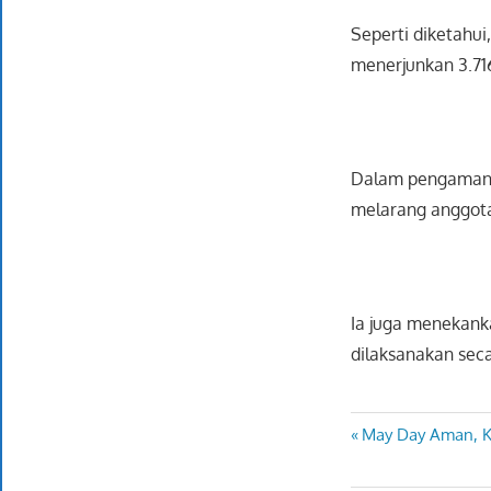
Seperti diketahu
menerjunkan 3.71
Dalam pengamanan
melarang anggot
Ia juga menekank
dilaksanakan sec
Previous
May Day Aman, K
Navigasi
Post:
pos