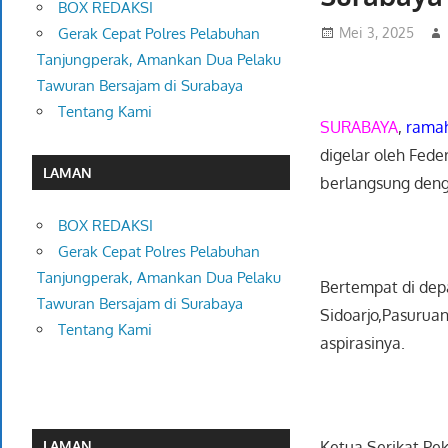
BOX REDAKSI
Mei 3, 2025
Gerak Cepat Polres Pelabuhan
Tanjungperak, Amankan Dua Pelaku
Tawuran Bersajam di Surabaya
Tentang Kami
SURABAYA
,
rama
digelar oleh Fede
LAMAN
berlangsung deng
BOX REDAKSI
Gerak Cepat Polres Pelabuhan
Tanjungperak, Amankan Dua Pelaku
Bertempat di dep
Tawuran Bersajam di Surabaya
Sidoarjo,Pasurua
Tentang Kami
aspirasinya.
Ketua Serikat Pe
LAMAN