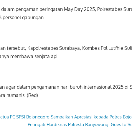
i, dalam pengaman peringatan May Day 2025, Polrestabes Sur
6 personel gabungan.
 tersebut, Kapolrestabes Surabaya, Kombes Pol Lutfhie Sul
anya membawa senjata api.
an agar dalam pengamanan hari buruh internasional 2025 di 
ara humanis. (Red)
etua PC SPSI Bojonegoro Sampaikan Apresiasi kepada Polres Boj
Next
Peringati Hardiknas Polresta Banyuwangi Goes to Sc
Post: