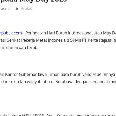
admin
Artikel
hpublik.com–
Peringatan Hari Buruh Internasional atau May 
rasi Serikat Pekerja Metal Indonesia (FSPMI) PT Kerta Rajasa 
an damai dan tertib.
an Kantor Gubernur Jawa Timur, para buruh yang sebelumnya 
n dan sejumlah wilayah tiba di Surabaya dengan semangat m
kerja Logam (SPL) FSPMI, Agus Suryanto, menyampaikan rasa t