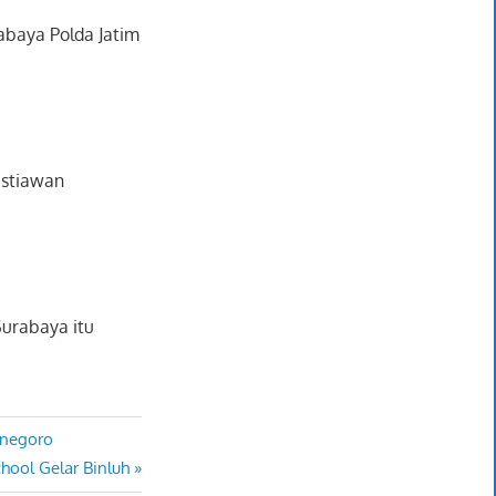
abaya Polda Jatim
istiawan
Surabaya itu
onegoro
hool Gelar Binluh