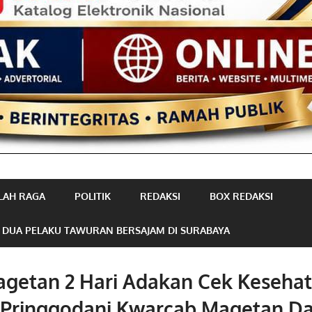
LAH RAGA
POLITIK
REDAKSI
BOX REDAKSI
 DUA PELAKU TAWURAN BERSAJAM DI SURABAYA
getan 2 Hari Adakan Cek Kesehat
 Pringgodani Kwarcab Magetan D