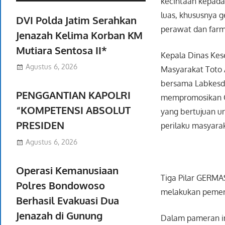
kecintaan kepada
luas, khususnya 
DVI Polda Jatim Serahkan
perawat dan farm
Jenazah Kelima Korban KM
Mutiara Sentosa II*
Kepala Dinas Kes
Agustus 6, 2026
Masyarakat Toto 
bersama Labkesda
PENGGANTIAN KAPOLRI
mempromosikan G
“KOMPETENSI ABSOLUT
yang bertujuan u
PRESIDEN
perilaku masyara
Agustus 6, 2026
Operasi Kemanusiaan
Tiga Pilar GERMAS
Polres Bondowoso
melakukan pemeri
Berhasil Evakuasi Dua
Jenazah di Gunung
Dalam pameran in