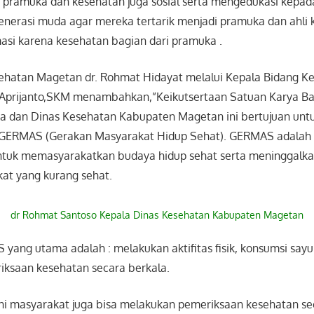
 pramuka dan kesehatan juga sosial serta mengedukasi kepa
generasi muda agar mereka tertarik menjadi pramuka dan ahli 
asi karena kesehatan bagian dari pramuka .
ehatan Magetan dr. Rohmat Hidayat melalui Kepala Bidang K
Aprijanto,SKM menambahkan,”Keikutsertaan Satuan Karya Ba
 dan Dinas Kesehatan Kabupaten Magetan ini bertujuan unt
ERMAS (Gerakan Masyarakat Hidup Sehat). GERMAS adalah 
ntuk memasyarakatkan budaya hidup sehat serta meninggalka
kat yang kurang sehat.
dr Rohmat Santoso Kepala Dinas Kesehatan Kabupaten Magetan
 yang utama adalah : melakukan aktifitas fisik, konsumsi sayu
ksaan kesehatan secara berkala.
i masyarakat juga bisa melakukan pemeriksaan kesehatan sec