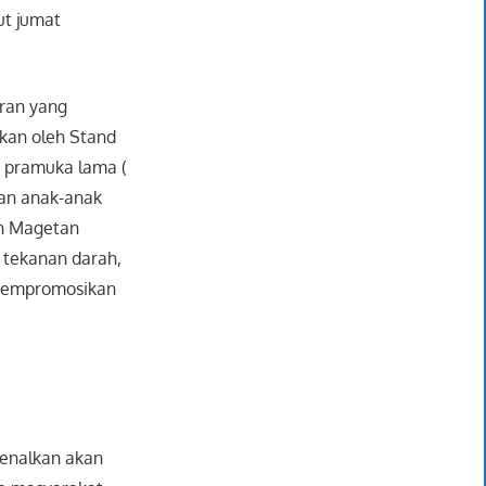
ut jumat
ran yang
kan oleh Stand
 pramuka lama (
gan anak-anak
an Magetan
 tekanan darah,
a mempromosikan
kenalkan akan