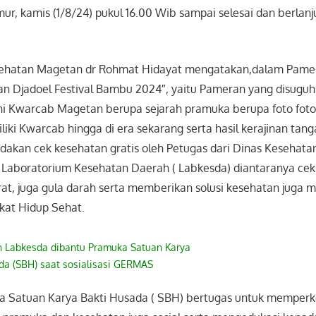
r, kamis (1/8/24) pukul 16.00 Wib sampai selesai dan berlanj
sehatan Magetan dr Rohmat Hidayat mengatakan,dalam Pame
n Djadoel Festival Bambu 2024″, yaitu Pameran yang disuguh
i Kwarcab Magetan berupa sejarah pramuka berupa foto foto
iliki Kwarcab hingga di era sekarang serta hasil kerajinan tan
adakan cek kesehatan gratis oleh Petugas dari Dinas Kesehat
Laboratorium Kesehatan Daerah ( Labkesda) diantaranya cek
urat, juga gula darah serta memberikan solusi kesehatan jug
kat Hidup Sehat.
n Labkesda dibantu Pramuka Satuan Karya
da (SBH) saat sosialisasi GERMAS
ka Satuan Karya Bakti Husada ( SBH) bertugas untuk memper