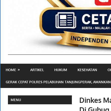
Media
Ramah
HOME
ARTIKEL
HUKUM
KESEHATAN
O
Publik
GERAK CEPAT POLRES PELABUHAN TANJUNGPERAK, AMANKAN
Dinkes Ma
MENU
Di Gubug