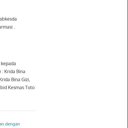
Labkesda
rmasi .
n kepada
 : Krida Bina
rida Bina Gizi,
abid Kesmas Toto
kan dengan