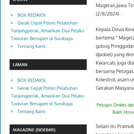
Magetan,Jawa Timu
(2/8/2024) .
BOX REDAKSI
Gerak Cepat Polres Pelabuhan
Kepala Dinas Ke
Tanjungperak, Amankan Dua Pelaku
bertema ” Mageta
Tawuran Bersajam di Surabaya
gubug Pringgodan
Tentang Kami
djadoel) yang dim
Kwarcab, juga di
LAMAN
bersama Petugas 
Kolestrol, asam 
BOX REDAKSI
Gerakan Masyara
Gerak Cepat Polres Pelabuhan
Tanjungperak, Amankan Dua Pelaku
Tawuran Bersajam di Surabaya
Petugas Dinkes da
Tentang Kami
Bakti Husa
Selain itu Pramu
MAGAZINE (SIDEBAR)