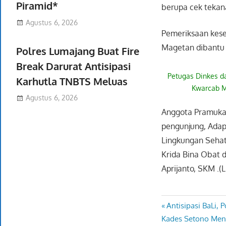
Piramid*
berupa cek tekana
Agustus 6, 2026
Pemeriksaan kese
Magetan dibantu 
Polres Lumajang Buat Fire
Break Darurat Antisipasi
Petugas Dinkes d
Karhutla TNBTS Meluas
Kwarcab M
Agustus 6, 2026
Anggota Pramuka 
pengunjung, Adapu
Lingkungan Sehat,
Krida Bina Obat 
Aprijanto, SKM .(
Previous
Antisipasi BaLi, 
Navigasi
Next
Post:
Kades Setono Meng