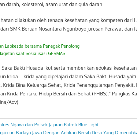
n darah, kolesterol, asam urat dan gula darah.
hatan dilakukan oleh tenaga kesehatan yang kompeten dari 
dari SMK Berlian Nusantara Ngariboyo jurusan Perawat dan fa
an Labkesda bersama Panegak Penolong
agetan saat Sosialisasi GERMAS
Saka Bakti Husada ikut serta memberikan edukasi kesehata
n krida – krida yang dipelajari dalam Saka Bakti Husada yaitu
 Krida Bina Keluarga Sehat, Krida Penanggulangan Penyakit, K
dan Krida Perilaku Hidup Bersih dan Sehat (PHBS).” Pungkas K
Lina/Adv)
Polres Ngawi dan Polsek Jajaran Patroli Blue Light
uri-uri Budaya Jawa Dengan Adakan Bersih Desa Yang Dimeriah