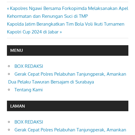
Previous
Kapolres Ngawi Bersama Forkopimda Melaksanakan Apel
Navigasi
Post:
Kehormatan dan Renungan Suci di TMP
pos
Next
Kapolda Jatim Berangkatkan Tim Bola Voli Ikuti Turnamen
Post:
Kapolri Cup 2024 di Jabar
MENU
BOX REDAKSI
Gerak Cepat Polres Pelabuhan Tanjungperak, Amankan
Dua Pelaku Tawuran Bersajam di Surabaya
Tentang Kami
LAMAN
BOX REDAKSI
Gerak Cepat Polres Pelabuhan Tanjungperak, Amankan