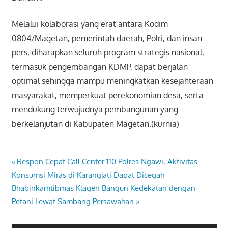
Melalui kolaborasi yang erat antara Kodim
0804/Magetan, pemerintah daerah, Polri, dan insan
pers, diharapkan seluruh program strategis nasional,
termasuk pengembangan KDMP, dapat berjalan
optimal sehingga mampu meningkatkan kesejahteraan
masyarakat, memperkuat perekonomian desa, serta
mendukung terwujudnya pembangunan yang
berkelanjutan di Kabupaten Magetan.(kurnia)
Previous
Respon Cepat Call Center 110 Polres Ngawi, Aktivitas
Navigasi
Post:
Konsumsi Miras di Karangjati Dapat Dicegah
pos
Next
Bhabinkamtibmas Klagen Bangun Kedekatan dengan
Post:
Petani Lewat Sambang Persawahan