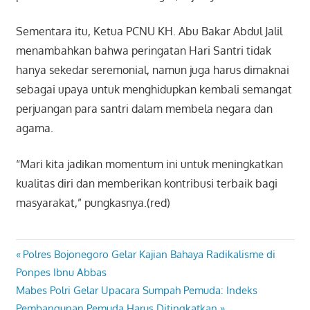
Sementara itu, Ketua PCNU KH. Abu Bakar Abdul Jalil
menambahkan bahwa peringatan Hari Santri tidak
hanya sekedar seremonial, namun juga harus dimaknai
sebagai upaya untuk menghidupkan kembali semangat
perjuangan para santri dalam membela negara dan
agama.
“Mari kita jadikan momentum ini untuk meningkatkan
kualitas diri dan memberikan kontribusi terbaik bagi
masyarakat,” pungkasnya.(red)
Previous
Polres Bojonegoro Gelar Kajian Bahaya Radikalisme di
Navigasi
Post:
Ponpes Ibnu Abbas
pos
Next
Mabes Polri Gelar Upacara Sumpah Pemuda: Indeks
Post:
Pembangunan Pemuda Harus Ditingkatkan