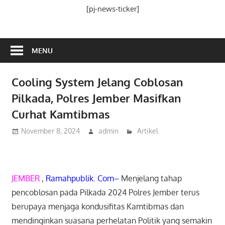
Media
[pj-news-ticker]
Ramah
Publik
MENU
Cooling System Jelang Coblosan
Pilkada, Polres Jember Masifkan
Curhat Kamtibmas
November 8, 2024
admin
Artikel
JEMBER
,
Ramahpublik. Com–
Menjelang tahap
pencoblosan pada Pilkada 2024 Polres Jember terus
berupaya menjaga kondusifitas Kamtibmas dan
mendinginkan suasana perhelatan Politik yang semakin