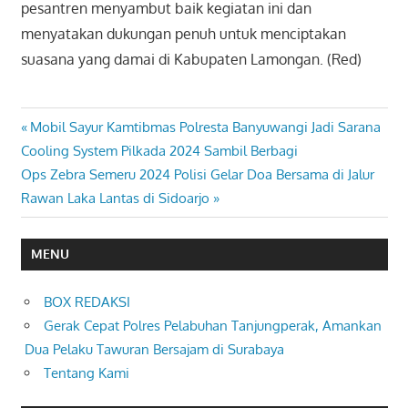
pesantren menyambut baik kegiatan ini dan
menyatakan dukungan penuh untuk menciptakan
suasana yang damai di Kabupaten Lamongan. (Red)
Previous
Mobil Sayur Kamtibmas Polresta Banyuwangi Jadi Sarana
Navigasi
Post:
Cooling System Pilkada 2024 Sambil Berbagi
pos
Next
Ops Zebra Semeru 2024 Polisi Gelar Doa Bersama di Jalur
Post:
Rawan Laka Lantas di Sidoarjo
MENU
BOX REDAKSI
Gerak Cepat Polres Pelabuhan Tanjungperak, Amankan
Dua Pelaku Tawuran Bersajam di Surabaya
Tentang Kami