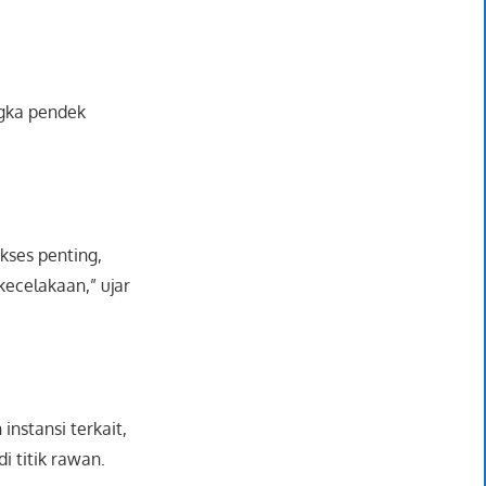
ngka pendek
kses penting,
ecelakaan,” ujar
nstansi terkait,
 titik rawan.