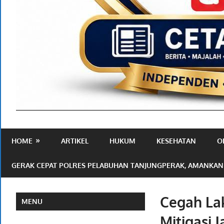
Media
Ramah
HOME
ARTIKEL
HUKUM
KESEHATAN
O
Publik
GERAK CEPAT POLRES PELABUHAN TANJUNGPERAK, AMANKAN
Cegah La
MENU
Mitigasi J