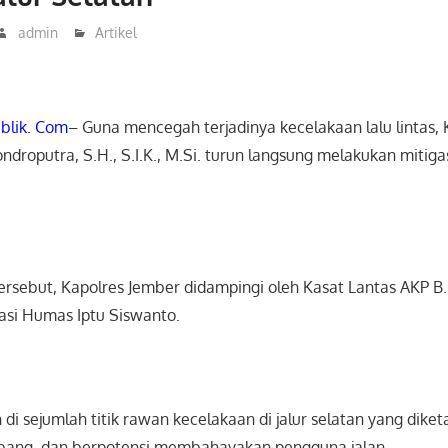
admin
Artikel
blik. Com
– Guna mencegah terjadinya kecelakaan lalu lintas,
droputra, S.H., S.I.K., M.Si. turun langsung melakukan mitigasi
ersebut, Kapolres Jember didampingi oleh Kasat Lantas AKP B
si Humas Iptu Siswanto.
 di sejumlah titik rawan kecelakaan di jalur selatan yang diket
bang, dan berpotensi membahayakan pengguna jalan.