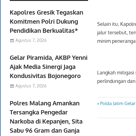
Kapolres Gresik Tegaskan
Komitmen Polri Dukung
Selain itu, Kapol
Pendidikan Berkualitas*
jalur tersebut, t
Agustus 7, 2026
minim peneranga
Gelar Piramida, AKBP Yenni
Ajak Media Sinergi Jaga
Langkah mitigasi
Kondusivitas Bojonegoro
perlindungan dan
Agustus 7, 2026
Polres Malang Amankan
Previous
Polda Jatim Gelar
Navigasi
Tersangka Pengedar
Post:
pos
Narkoba di Kepanjen, Sita
Sabu 96 Gram dan Ganja