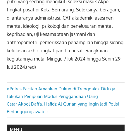
putri yang sedang mengikuti seleksi masuk Akpol
tingkat pusat di Kota Semarang. Seleksinya beragam,
di antaranya administrasi, CAT akademik, asesmen
mental ideologi, psikologi dan penelusuran mental
kepribadian, uji kesamaptaan jasmani dan
anthropometri, pemeriksaan penampilan hingga sidang
kelulusan akhir tingkat panitia pusat. Rangkaian
kegiatannya mulai Minggu 7 Juli 2024 hingga Senin 29
Juli 2024.(red)
Previous
Polres Pacitan Amankan Dukun di Trenggalek Diduga
Navigasi
Post:
Lakukan Penipuan Modus Penggandaan Uang
pos
Next
Catar Akpol Daffa, Hafidz Al Qur’an yang Ingin Jadi Polisi
Post:
Bertanggungjawab
MENU