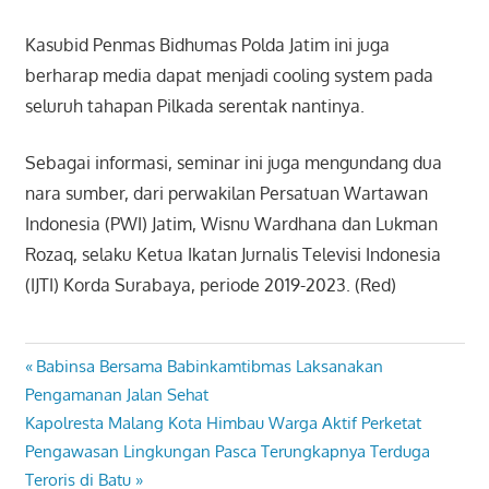
Kasubid Penmas Bidhumas Polda Jatim ini juga
berharap media dapat menjadi cooling system pada
seluruh tahapan Pilkada serentak nantinya.
Sebagai informasi, seminar ini juga mengundang dua
nara sumber, dari perwakilan Persatuan Wartawan
Indonesia (PWI) Jatim, Wisnu Wardhana dan Lukman
Rozaq, selaku Ketua Ikatan Jurnalis Televisi Indonesia
(IJTI) Korda Surabaya, periode 2019-2023. (Red)
Previous
Babinsa Bersama Babinkamtibmas Laksanakan
Navigasi
Post:
Pengamanan Jalan Sehat
pos
Next
Kapolresta Malang Kota Himbau Warga Aktif Perketat
Post:
Pengawasan Lingkungan Pasca Terungkapnya Terduga
Teroris di Batu