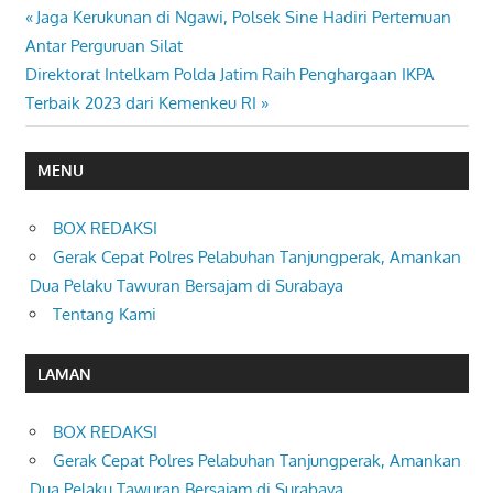
Previous
Jaga Kerukunan di Ngawi, Polsek Sine Hadiri Pertemuan
Navigasi
Post:
Antar Perguruan Silat
pos
Next
Direktorat Intelkam Polda Jatim Raih Penghargaan IKPA
Post:
Terbaik 2023 dari Kemenkeu RI
MENU
BOX REDAKSI
Gerak Cepat Polres Pelabuhan Tanjungperak, Amankan
Dua Pelaku Tawuran Bersajam di Surabaya
Tentang Kami
LAMAN
BOX REDAKSI
Gerak Cepat Polres Pelabuhan Tanjungperak, Amankan
Dua Pelaku Tawuran Bersajam di Surabaya