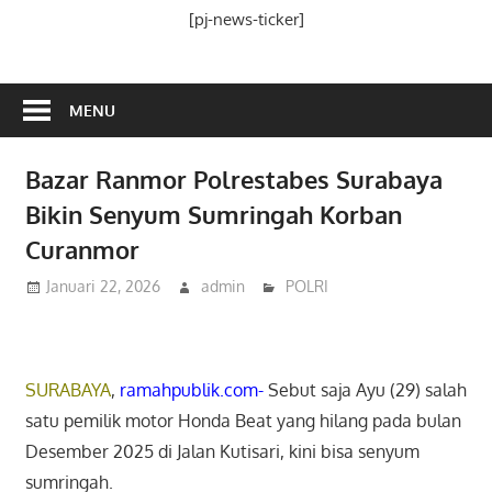
Media
[pj-news-ticker]
Ramah
Publik
MENU
Bazar Ranmor Polrestabes Surabaya
Bikin Senyum Sumringah Korban
Curanmor
Januari 22, 2026
admin
POLRI
SURABAYA
,
ramahpublik.com-
Sebut saja Ayu (29) salah
satu pemilik motor Honda Beat yang hilang pada bulan
Desember 2025 di Jalan Kutisari, kini bisa senyum
sumringah.