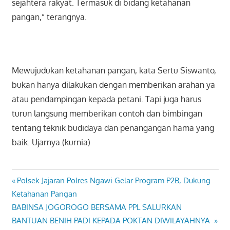
sejahtera rakyat. Termasuk di bidang ketahanan
pangan,” terangnya.
Mewujudukan ketahanan pangan, kata Sertu Siswanto,
bukan hanya dilakukan dengan memberikan arahan ya
atau pendampingan kepada petani. Tapi juga harus
turun langsung memberikan contoh dan bimbingan
tentang teknik budidaya dan penangangan hama yang
baik. Ujarnya.(kurnia)
Previous
Polsek Jajaran Polres Ngawi Gelar Program P2B, Dukung
Navigasi
Post:
Ketahanan Pangan
pos
Next
BABINSA JOGOROGO BERSAMA PPL SALURKAN
Post:
BANTUAN BENIH PADI KEPADA POKTAN DIWILAYAHNYA