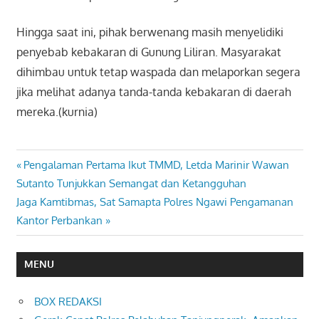
Hingga saat ini, pihak berwenang masih menyelidiki
penyebab kebakaran di Gunung Liliran. Masyarakat
dihimbau untuk tetap waspada dan melaporkan segera
jika melihat adanya tanda-tanda kebakaran di daerah
mereka.(kurnia)
Previous
Pengalaman Pertama Ikut TMMD, Letda Marinir Wawan
Navigasi
Post:
Sutanto Tunjukkan Semangat dan Ketangguhan
pos
Next
Jaga Kamtibmas, Sat Samapta Polres Ngawi Pengamanan
Post:
Kantor Perbankan
MENU
BOX REDAKSI