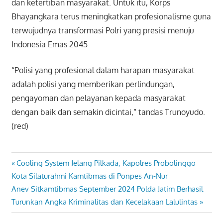
dan ketertiban masyarakat. Untuk itu, Korps
Bhayangkara terus meningkatkan profesionalisme guna
terwujudnya transformasi Polri yang presisi menuju
Indonesia Emas 2045
“Polisi yang profesional dalam harapan masyarakat
adalah polisi yang memberikan perlindungan,
pengayoman dan pelayanan kepada masyarakat
dengan baik dan semakin dicintai,” tandas Trunoyudo.
(red)
Previous
Cooling System Jelang Pilkada, Kapolres Probolinggo
Navigasi
Post:
Kota Silaturahmi Kamtibmas di Ponpes An-Nur
pos
Next
Anev Sitkamtibmas September 2024 Polda Jatim Berhasil
Post:
Turunkan Angka Kriminalitas dan Kecelakaan Lalulintas