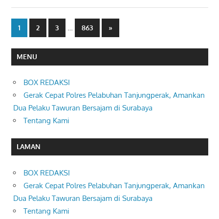
Paginasi
…
Next
1
2
3
863
»
Posts
pos
MENU
BOX REDAKSI
Gerak Cepat Polres Pelabuhan Tanjungperak, Amankan
Dua Pelaku Tawuran Bersajam di Surabaya
Tentang Kami
LAMAN
BOX REDAKSI
Gerak Cepat Polres Pelabuhan Tanjungperak, Amankan
Dua Pelaku Tawuran Bersajam di Surabaya
Tentang Kami