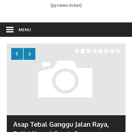
Media
[pj-news-ticker]
Ramah
Publik
MENU
Asap Tebal Ganggu Jalan Raya,